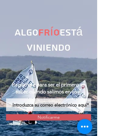
algo
Frío
está
viniendo
Regístrese para ser el primero en
saber cuándo salimos en vivo.
Notificarme