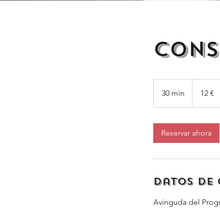
Cons
12
euros
30 min
3
12 €
0
m
Reservar ahora
i
n
Datos de
Avinguda del Progré